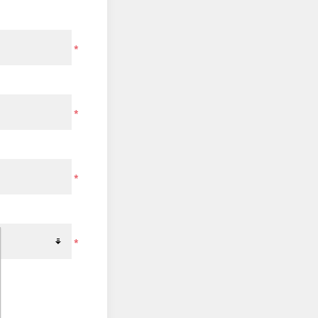
*
*
*
*