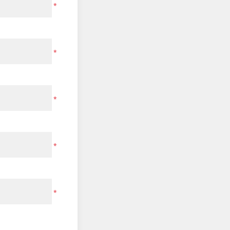
*
*
*
*
*