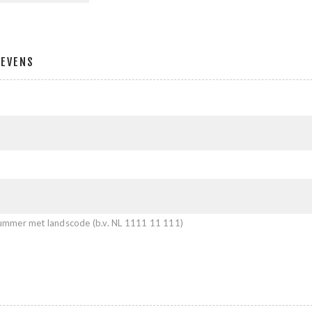
GEVENS
mmer met landscode (b.v. NL 1111 11 111)