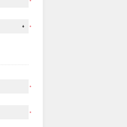
*
*
*
*