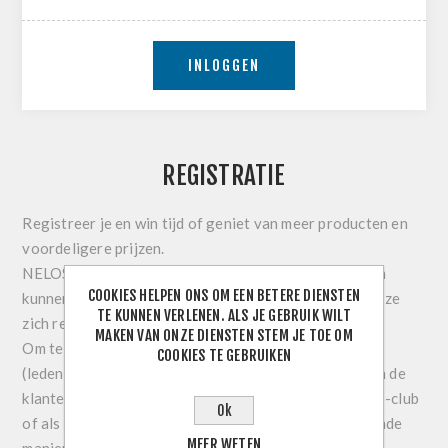
INLOGGEN
REGISTRATIE
Registreer je en win tijd of geniet van meer producten en
voordeligere prijzen.
NELOS-leden en NELOS-clubs zien meer producten en
COOKIES HELPEN ONS OM EEN BETERE DIENSTEN
kunnen genieten van ledenprijzen of kortingen indien ze
TE KUNNEN VERLENEN. ALS JE GEBRUIK WILT
zich registreren.
MAKEN VAN ONZE DIENSTEN STEM JE TOE OM
Om te kunnen genieten van ledenprijzen of kortingen
COOKIES TE GEBRUIKEN
(ledenprijzen, clubkortingen, kortingacties, …) moeten de
klanten zich registreren en herkenbaar zijn als NELOS-club
Ok
of als individueel NELOS-clublid. Dit kan op de volgende
MEER WETEN