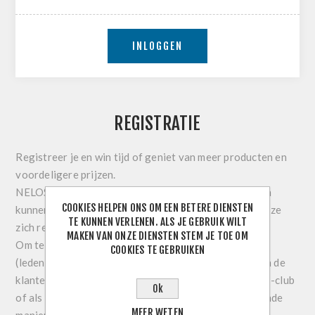
INLOGGEN
REGISTRATIE
Registreer je en win tijd of geniet van meer producten en
voordeligere prijzen.
NELOS-leden en NELOS-clubs zien meer producten en
COOKIES HELPEN ONS OM EEN BETERE DIENSTEN
kunnen genieten van ledenprijzen of kortingen indien ze
TE KUNNEN VERLENEN. ALS JE GEBRUIK WILT
zich registreren.
MAKEN VAN ONZE DIENSTEN STEM JE TOE OM
Om te kunnen genieten van ledenprijzen of kortingen
COOKIES TE GEBRUIKEN
(ledenprijzen, clubkortingen, kortingacties, …) moeten de
klanten zich registreren en herkenbaar zijn als NELOS-club
Ok
of als individueel NELOS-clublid. Dit kan op de volgende
MEER WETEN