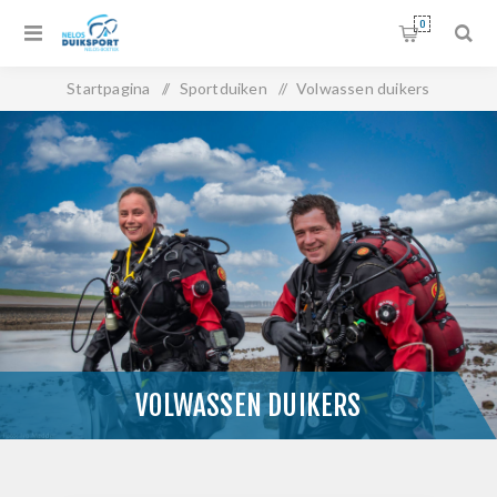
0
Startpagina
/
Sportduiken
/
Volwassen duikers
VOLWASSEN DUIKERS