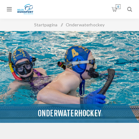
0
Startpagina
/
Onderwaterhockey
ONDERWATERHOCKEY