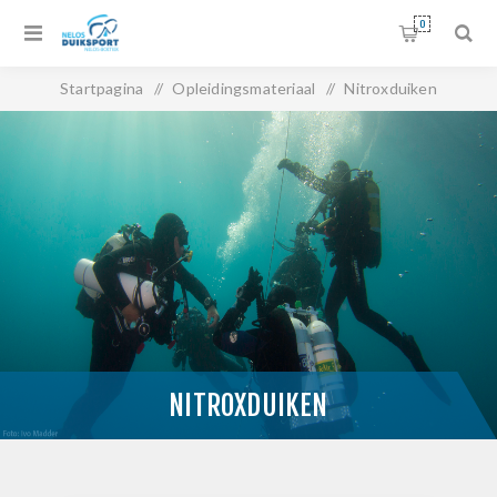
0
Startpagina
/
Opleidingsmateriaal
/
Nitroxduiken
NITROXDUIKEN